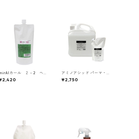
mirAIカール ２－2 ヘア
アミノアシッド パーマ・カ
セット料【常温タイプ】 5
ーリング専用レブリン酸（1
¥2,420
¥2,750
00ml
000ml）