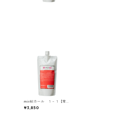
mirAIカール １－１【常温
タイプ】500ml
¥3,850