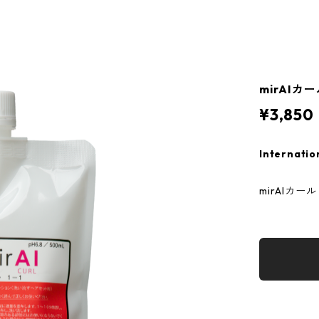
mirAIカ
¥3,850
Internatio
mirAIカ