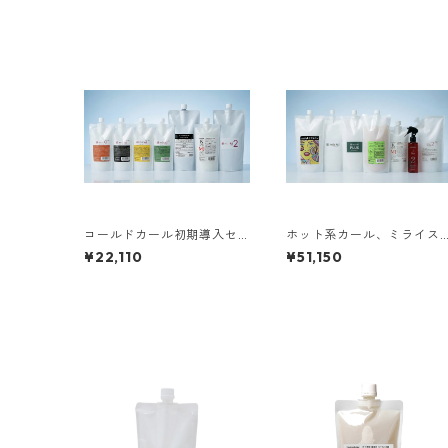
コールドカール初期導入セ
ホット系カール、ミライス
ット
トレート初期導入セット
¥22,110
¥51,150