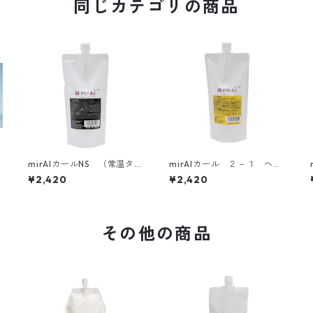
同じカテゴリの商品
mirAIカールNS （常温タイ
mirAIカール ２－１ ヘア
プ）
セット料【常温タイプ】 5
¥2,420
¥2,420
00ml
その他の商品