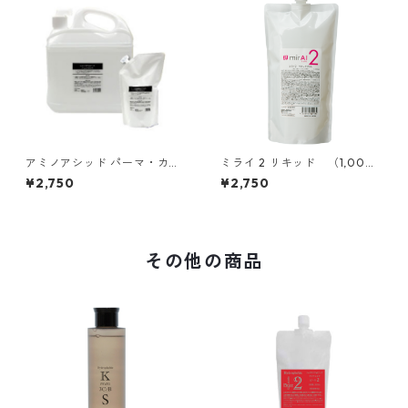
アミノアシッド パーマ・カー
ミライ 2 リキッド （1,000
リング専用レブリン酸（1000
ml）
¥2,750
¥2,750
ml）
その他の商品