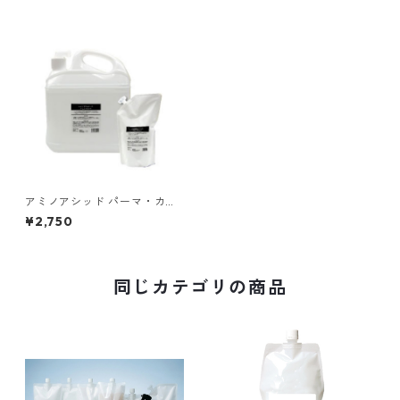
アミノアシッド パーマ・カー
リング専用レブリン酸（1000
¥2,750
ml）
同じカテゴリの商品