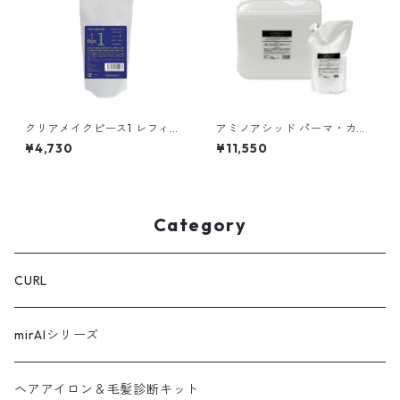
クリアメイクピース1 レフィル
アミノアシッド パーマ・カー
（500ml）
リング専用レブリン酸（5000
¥4,730
¥11,550
ml）
Category
CURL
mirAIシリーズ
ヘアアイロン＆毛髪診断キット