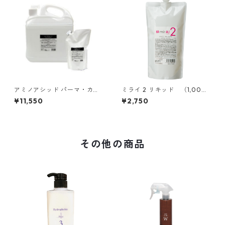
アミノアシッド パーマ・カー
ミライ 2 リキッド （1,000
リング専用レブリン酸（5000
ml）
¥11,550
¥2,750
ml）
その他の商品