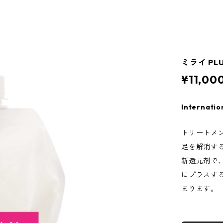
ミライ PL
¥11,00
Internatio
トリートメ
足を解消す
新還元剤で、
にプラスす
まります。