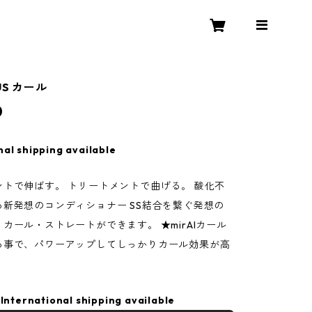
US カール
0
nal shipping available
ントで伸ばす。 トリートメントで曲げる。 酸化不
る新発想のコンディショナー SS結合を繋ぐ発想の
カール・ストレートができます。 ★mirAIカール
る事で、パワーアップしてしっかりカール効果が高
International shipping available