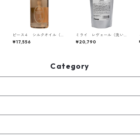
ピース４ シルクオイル（1
ミライ レヴェール（洗い
00ml × 6本）
流さないトリートメント）
¥17,556
¥20,790
3
【レフィル】（300ml ×6
本）mirAIレヴェール
Category