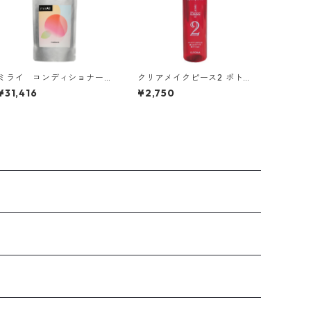
ミライ コンディショナー
クリアメイクピース2 ボトル
【500ml×6本】
（200ml）
¥31,416
¥2,750