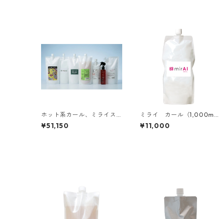
ホット系カール、ミライス
ミライ カール（1,000m
トレート初期導入セット
l）
¥51,150
¥11,000