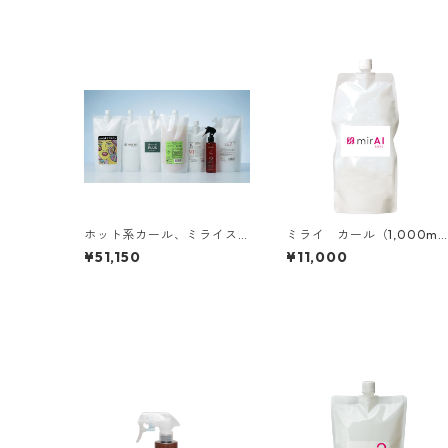
ホット系カール、ミライス
ミライ カール（1,000m
トレート初期導入セット
l）
¥51,150
¥11,000