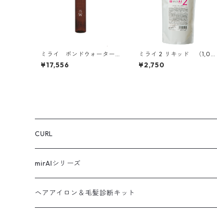
ミライ ボンドウォーター
ミライ 2 リキッド （1,00
（200ml × 6本）
0ml）
¥17,556
¥2,750
CURL
mirAIシリーズ
ヘアアイロン＆毛髪診断キット